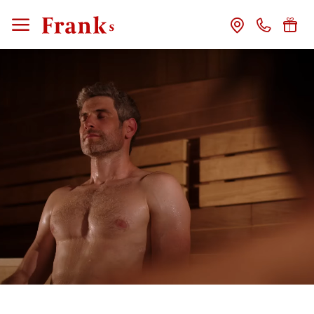
CLOSE
Rooms
included services
offers
wellness
delight
service