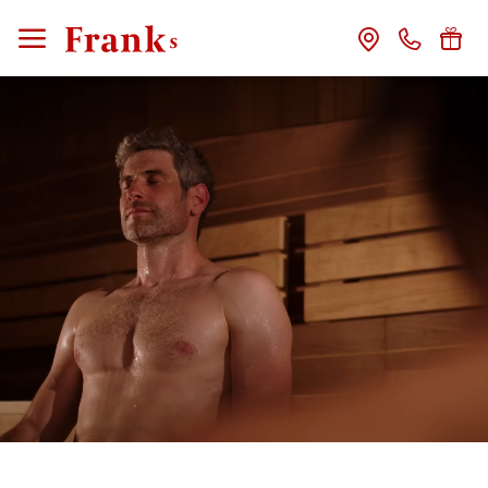
CLOSE
Rooms
included services
offers
wellness
delight
service