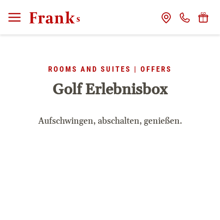
CLOSE
Rooms
ROOMS AND SUITES | OFFERS
included services
Golf Erlebnisbox
offers
Aufschwingen, abschalten, genießen.
wellness
delight
service