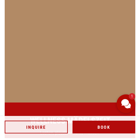
INQUIRE
BOOK
1
WELLNESSANWENDUNG BUCHEN
WELLNESS MÄDELSZEIT
INQUIRE
BOOK
Lachen, plaudern, nichts müssen.