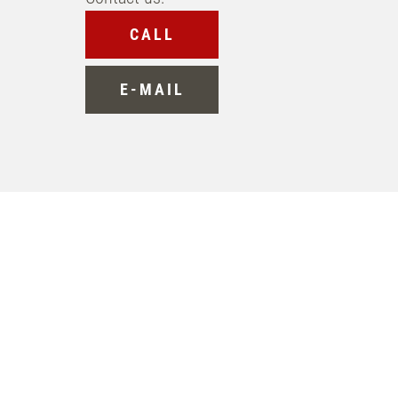
CALL
E-MAIL
INQUIRE
BOOK
WELLNESSANWENDUNG
s
BUCHEN