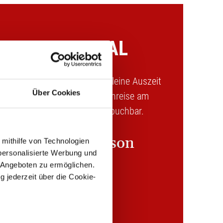
MIDWEEK DEAL
1 Nacht geschenkt! Für eine kleine Auszeit
Über Cookies
Alltag. Für Aufenthalte mit Anreise am
ntag, Montag und Dienstag buchbar.
ab 729 € pro Person
 mithilfe von Technologien
personalisierte Werbung und
 Angeboten zu ermöglichen.
g jederzeit über die Cookie-
GO TO OFFER