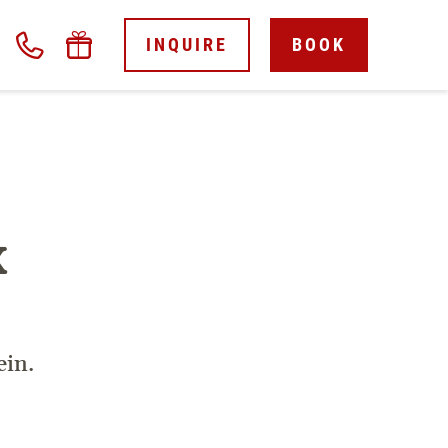
INQUIRE
BOOK
x
ein.