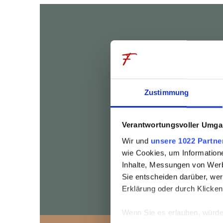
Contact & Arrival
voucher
Zustimmung
Verantwortungsvoller Umgan
Wir und
unsere 1022 Partne
wie Cookies, um Information
Inhalte, Messungen von Werb
Sie entscheiden darüber, wer
Erklärung oder durch Klicken
Wenn Sie es erlauben, würde