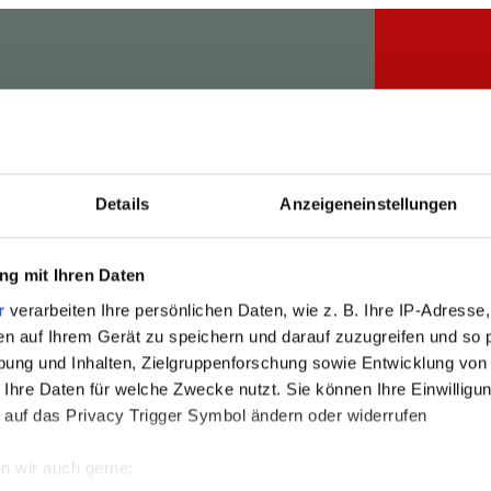
Zeit bei Freunden
4 = 3 | 
Details
Anzeigeneinstellungen
vom 
HERBSTZEIT
Son
g mit Ihren Daten
r
verarbeiten Ihre persönlichen Daten, wie z. B. Ihre IP-Adresse,
Eine Woche Allgäu - so wie sie sein soll.
en auf Ihrem Gerät zu speichern und darauf zuzugreifen und so 
7 Nächte bleiben – nur 6 bezahlen.
ung und Inhalten, Zielgruppenforschung sowie Entwicklung von
Wenn die Woche rast, hier hält sie an.
 Ihre Daten für welche Zwecke nutzt. Sie können Ihre Einwilligun
 auf das Privacy Trigger Symbol ändern oder widerrufen
Unsere HerbstZEIT ist buchbar vom
n wir auch gerne:
15. September bis 30. November 2026.