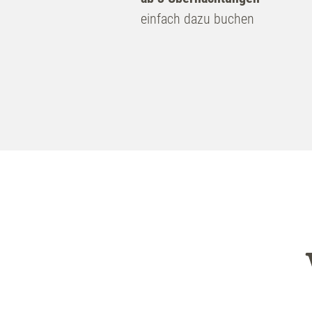
einfach dazu buchen
Rooms
wel
included services
offers
service