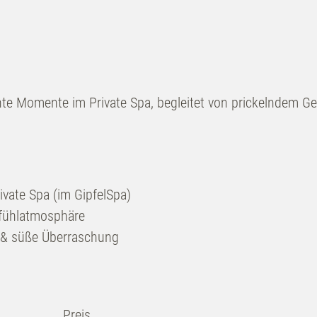
nte Momente im Private Spa, begleitet von prickelndem G
ivate Spa (im GipfelSpa)
lfühlatmosphäre
 & süße Überraschung
Preis