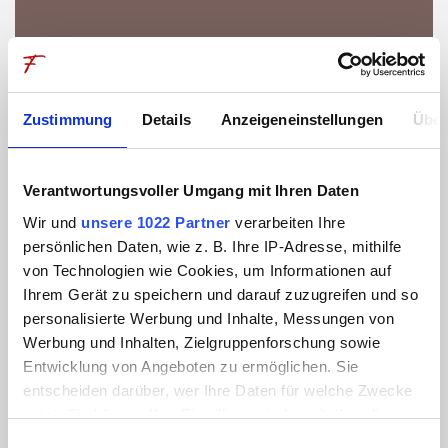
Zustimmung
Details
Anzeigeneinstellungen
Über
Verantwortungsvoller Umgang mit Ihren Daten
Wir und
unsere 1022 Partner
verarbeiten Ihre
persönlichen Daten, wie z. B. Ihre IP-Adresse, mithilfe
Zeit bei Freunden
von Technologien wie Cookies, um Informationen auf
Ihrem Gerät zu speichern und darauf zuzugreifen und so
personalisierte Werbung und Inhalte, Messungen von
Werbung und Inhalten, Zielgruppenforschung sowie
HERBSTZEIT
Entwicklung von Angeboten zu ermöglichen. Sie
Eine Woche Allgäu - so wie sie sein soll.
entscheiden darüber, wer Ihre Daten für welche Zwecke
7 Nächte bleiben – nur 6 bezahlen.
nutzt. Sie können Ihre Einwilligung jederzeit über die
Wenn die Woche rast, hier hält sie an.
Cookie-Erklärung oder durch Klicken auf das Privacy
Einwilligungsauswahl