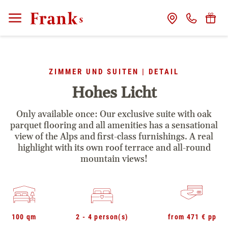
CLOSE
Rooms
ZIMMER UND SUITEN | DETAIL
included services
Hohes Licht
offers
Only available once: Our exclusive suite with oak
parquet flooring and all amenities has a sensational
view of the Alps and first-class furnishings. A real
wellness
highlight with its own roof terrace and all-round
mountain views!
delight
service
100 qm
2 - 4 person(s)
from 471 € pp