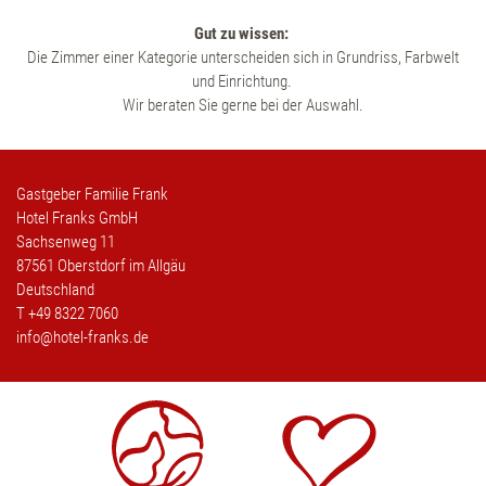
Gut zu wissen:
Die Zimmer einer Kategorie unterscheiden sich in Grundriss, Farbwelt
und Einrichtung.
Wir beraten Sie gerne bei der Auswahl.
Gastgeber Familie Frank
Hotel Franks GmbH
Sachsenweg 11
87561 Oberstdorf im Allgäu
Deutschland
T
+49 8322 7060
info@hotel-franks.de