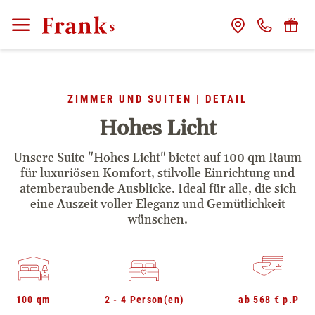
CLOSE
Franks
ZIMMER UND SUITEN | DETAIL
Gastgeber
Hohes Licht
Das Haus
Unsere Suite "Hohes Licht" bietet auf 100 qm Raum
für luxuriösen Komfort, stilvolle Einrichtung und
Franks Freunde
atemberaubende Ausblicke. Ideal für alle, die sich
eine Auszeit voller Eleganz und Gemütlichkeit
wünschen.
Franks Stories
Zimmer
100 qm
2 - 4 Person(en)
ab 568 € p.P