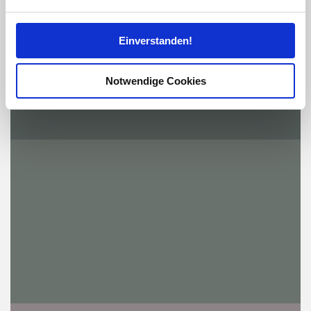
verarbeitet werden, und legen Sie Ihre Präferenzen im
Abschnitt Einzelheiten
fest.
Einverstanden!
Wir verwenden Cookies, um Inhalte und Anzeigen zu
personalisieren, Funktionen für soziale Medien anbieten
Notwendige Cookies
zu können und die Zugriffe auf unsere Website zu
analysieren. Außerdem geben wir Informationen zu Ihrer
Verwendung unserer Website an unsere Partner für
soziale Medien, Werbung und Analysen weiter. Unsere
Partner führen diese Informationen möglicherweise mit
weiteren Daten zusammen, die Sie ihnen bereitgestellt
haben oder die sie im Rahmen Ihrer Nutzung der Dienste
gesammelt haben.