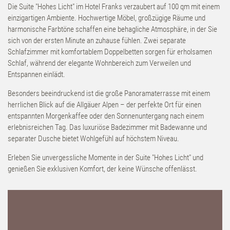
Die Suite "Hohes Licht" im Hotel Franks verzaubert auf 100 qm mit einem
Kontakt & Anfahrt
einzigartigen Ambiente. Hochwertige Möbel, großzügige Räume und
harmonische Farbtöne schaffen eine behagliche Atmosphäre, in der Sie
Feiern & Tagen
sich von der ersten Minute an zuhause fühlen. Zwei separate
Schlafzimmer mit komfortablem Doppelbetten sorgen für erholsamen
Schlaf, während der elegante Wohnbereich zum Verweilen und
Gutschein
Entspannen einlädt.
Besonders beeindruckend ist die große Panoramaterrasse mit einem
Newsletter
herrlichen Blick auf die Allgäuer Alpen – der perfekte Ort für einen
entspannten Morgenkaffee oder den Sonnenuntergang nach einem
Karriere
erlebnisreichen Tag. Das luxuriöse Badezimmer mit Badewanne und
separater Dusche bietet Wohlgefühl auf höchstem Niveau.
Broschüren
Erleben Sie unvergessliche Momente in der Suite "Hohes Licht" und
genießen Sie exklusiven Komfort, der keine Wünsche offenlässt.