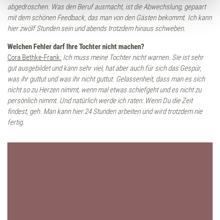
soziale Medien, Werbung und Analysen weiter. Unsere
abgedroschen. Was den Beruf ausmacht, ist die Abwechslung, gepaart
Partner führen diese Informationen möglicherweise mit
mit dem schönen Feedback, das man von den Gästen bekommt. Ich kann
hier zwölf Stunden sein und abends trotzdem hinaus schweben.
weiteren Daten zusammen, die Sie ihnen bereitgestellt
haben oder die sie im Rahmen Ihrer Nutzung der Dienste
Welchen Fehler darf Ihre Tochter nicht machen?
gesammelt haben.
Cora Bethke-Frank:
Ich muss meine Tochter nicht warnen. Sie ist sehr
gut ausgebildet und kann sehr viel, hat aber auch für sich das Gespür,
was ihr guttut und was ihr nicht guttut. Gelassenheit, dass man es sich
nicht so zu Herzen nimmt, wenn mal etwas schiefgeht und es nicht zu
persönlich nimmt. Und natürlich werde ich raten: Wenn Du die Zeit
findest, geh. Man kann hier 24 Stunden arbeiten und wird trotzdem nie
fertig.