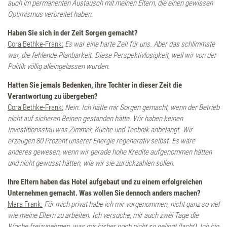
RoCo-Bar
auch im permanenten Austausch mit meinen Eltern, die einen gewissen
Optimismus verbreitet haben.
Sommelier
Haben Sie sich in der Zeit Sorgen gemacht?
Cora Bethke-Frank:
Es war eine harte Zeit für uns. Aber das schlimmste
war, die fehlende Planbarkeit. Diese Perspektivlosigkeit, weil wir von der
Specials
Politik völlig alleingelassen wurden.
Chefs Table
Hatten Sie jemals Bedenken, ihre Tochter in dieser Zeit die
Verantwortung zu übergeben?
Cora Bethke-Frank:
Nein. Ich hätte mir Sorgen gemacht, wenn der Betrieb
Küchenparty
nicht auf sicheren Beinen gestanden hätte. Wir haben keinen
Investitionsstau was Zimmer, Küche und Technik anbelangt. Wir
erzeugen 80 Prozent unserer Energie regenerativ selbst. Es wäre
Service
anderes gewesen, wenn wir gerade hohe Kredite aufgenommen hätten
und nicht gewusst hätten, wie wir sie zurückzahlen sollen.
Wochenprogramm
Ihre Eltern haben das Hotel aufgebaut und zu einem erfolgreichen
Unternehmen gemacht. Was wollen Sie dennoch anders machen?
Mara Frank:
Für mich privat habe ich mir vorgenommen, nicht ganz so viel
Pressebereich
wie meine Eltern zu arbeiten. Ich versuche, mir auch zwei Tage die
Woche freizunehmen, was mir bisher noch nicht so gelingt (lacht). Ich bin