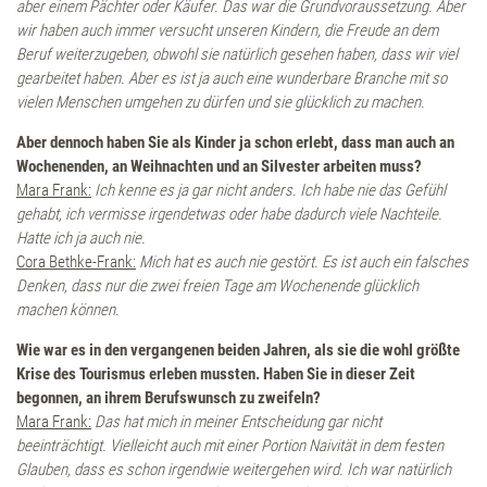
aber einem Pächter oder Käufer. Das war die Grundvoraussetzung. Aber
wir haben auch immer versucht unseren Kindern, die Freude an dem
Wandern
Beruf weiterzugeben, obwohl sie natürlich gesehen haben, dass wir viel
gearbeitet haben. Aber es ist ja auch eine wunderbare Branche mit so
Familien
vielen Menschen umgehen zu dürfen und sie glücklich zu machen.
Aber dennoch haben Sie als Kinder ja schon erlebt, dass man auch an
Urlaub mit Hund
Wochenenden, an Weihnachten und an Silvester arbeiten muss?
Mara Frank:
Ich kenne es ja gar nicht anders. Ich habe nie das Gefühl
gehabt, ich vermisse irgendetwas oder habe dadurch viele Nachteile.
Golf
Hatte ich ja auch nie.
Cora Bethke-Frank:
Mich hat es auch nie gestört. Es ist auch ein falsches
Denken, dass nur die zwei freien Tage am Wochenende glücklich
Genuss
machen können.
Wie war es in den vergangenen beiden Jahren, als sie die wohl größte
Küche
Krise des Tourismus erleben mussten. Haben Sie in dieser Zeit
begonnen, an ihrem Berufswunsch zu zweifeln?
Mara Frank:
Das hat mich in meiner Entscheidung gar nicht
Restaurant
beeinträchtigt. Vielleicht auch mit einer Portion Naivität in dem festen
Glauben, dass es schon irgendwie weitergehen wird. Ich war natürlich