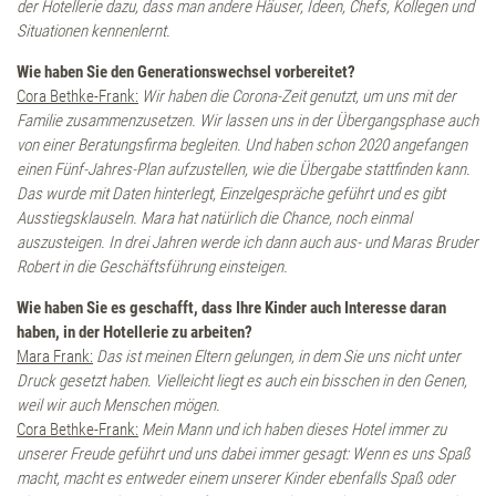
der Hotellerie dazu, dass man andere Häuser, Ideen, Chefs, Kollegen und
Exklusive Spa-Momente
Situationen kennenlernt.
Wie haben Sie den Generationswechsel vorbereitet?
Longevity
Cora Bethke-Frank:
Wir haben die Corona-Zeit genutzt, um uns mit der
Familie zusammenzusetzen. Wir lassen uns in der Übergangsphase auch
von einer Beratungsfirma begleiten. Und haben schon 2020 angefangen
Aktiv sein
einen Fünf-Jahres-Plan aufzustellen, wie die Übergabe stattfinden kann.
Das wurde mit Daten hinterlegt, Einzelgespräche geführt und es gibt
Ausstiegsklauseln. Mara hat natürlich die Chance, noch einmal
Erlebnisse
auszusteigen. In drei Jahren werde ich dann auch aus- und Maras Bruder
Robert in die Geschäftsführung einsteigen.
Bergfrühling
Wie haben Sie es geschafft, dass Ihre Kinder auch Interesse daran
haben, in der Hotellerie zu arbeiten?
Bergsommer
Mara Frank:
Das ist meinen Eltern gelungen, in dem Sie uns nicht unter
Druck gesetzt haben. Vielleicht liegt es auch ein bisschen in den Genen,
weil wir auch Menschen mögen.
Bergherbst
Cora Bethke-Frank:
Mein Mann und ich haben dieses Hotel immer zu
unserer Freude geführt und uns dabei immer gesagt: Wenn es uns Spaß
Bergwinter
macht, macht es entweder einem unserer Kinder ebenfalls Spaß oder