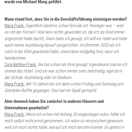
Zimmer & Suiten
wurde von Michael Mang geführt.
Inklusivleistungen
Wann stand fest, dass Sie in die Geschäftsführung einsteigen werden?
Mara Frank:
Eigentlich stand es schon fest als ich Teenager war – weil
es mit der Formel-1-Karriere nichts geworden ist, die ich als Kind immer
Angebote
angestrebt hatte (lacht). Dann habe ich gesagt, ich will ins Hotel und habe
auch meine Ausbildung darauf ausgerichtet. Im Sommer 2020 als ich
Erlebnisboxen
noch in der Eifel gearbeitet habe, stand dann endgültig fest, dass ich
heimkomme.
Cora Bethke-Frank
:
Sie hat schon als Kind gesagt: Irgendwann mache ich
Retreats
einmal das Hotel. Und sie war schon immer sehr zielstrebig, egal ob in
der Schule, Ausbildung oder im Studium.
Mara Frank:
Mit 14 Jahren bin ich dann schon Freitag und Samstag ans
Wellness
Getränke-Buffet gegangen. Das hat mir Spaß gemacht.
Aber dennoch haben Sie zunächst in anderen Häusern und
Anwendungen
Unternehmen gearbeitet?
Mara Frank:
Wenn ich schon mit Anfang 20 eingestiegen wäre, hätte ich
mich selbst nicht ernst genommen. Ich wäre so verunsichert gewesen,
DaySpa
weil ich noch nichts hatte, worauf ich mich berufen konnte. Es gehört in