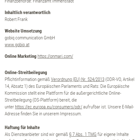
Finanzbehörde: Finanzamt Immenstadt
Exklusive Spa-Momente
Inhaltlich verantwortlich
Robert Frank
Longevity
Website Umsetzung
gobiq communication GmbH
Aktiv sein
www.gobiq.at
Online Marketing
https://onmari.com/
Erlebnisse
Online-Streitbeilegung
Pflichtinformation gemäß
Verordnung (EU) Nr. 524/2013
(ODR-VO, Artikel
Bergfrühling
14, Absatz 1) des Europäischen Parlaments und Rats: Die Europäische
Kommission stellt eine Plattform für die außergerichtliche Online-
Bergsommer
Streitbeilegung (OS-Plattform) bereit, die
unter
https://ec.europa.eu/consumers/odr/
aufrufbar ist. Unsere E-Mail-
Adresse finden Sie in unserem Impressum.
Bergherbst
Haftung für Inhalte
Bergwinter
Als Diensteanbieter sind wir gemäß
§ 7 Abs. 1 TMG
für eigene Inhalte