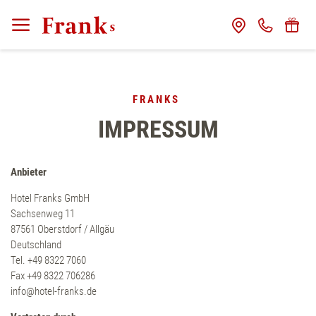
CLOSE
Franks
FRANKS
Gastgeber
IMPRESSUM
Das Haus
Anbieter
Franks Freunde
Hotel Franks GmbH
Sachsenweg 11
Franks Stories
87561 Oberstdorf / Allgäu
Deutschland
Tel. +49 8322 7060
Zimmer
Fax +49 8322 706286
info@hotel-franks.de