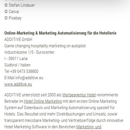
soziale Medien, Werbung und Analysen weiter. Unsere
© Stefan Lindauer
Partner führen diese Informationen möglicherweise mit
© Canva
weiteren Daten zusammen, die Sie ihnen bereitgestellt
© Pixabay
haben oder die sie im Rahmen Ihrer Nutzung der Dienste
gesammelt haben.
Online-Marketing & Marketing Automatisierung für die Hotellerie
ADDITIVE GmbH
Game changing hospitality marketing on autopilot
Industriezone 1/5 - Eurocenter
I - 39011 Lana
Südtirol / Italien
Tel +39 0473 538800
E-Mail info@additive.eu
www.additive.eu
ADDITIVE unterstützt seit 2005 als
Werbeagentur Hotel
renommierte
Betriebe im
Hotel Online Marketing
mit dem ersten Online Marketing
System auf Datenbasis und Marketing Automatisierung speziell für
Hotels. Das Resultat sind mehr Direktbuchungen und Umsatz, sowie
transparent messbare Marketing- und Vertriebserfolge durch innovative
Hotel Marketing Software in den Bereichen
Marketing- und