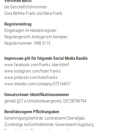
Vertreten durch
Zimmer & Suiten
die Geschäftsführerinnen
Cora Bethke-Frank und Mara Frank
Inklusivleistungen
Registereintrag
Eingetragen im Handelsregister.
Angebote
Registergericht: Amtsgericht Kempten
Registernummer: HRB 3115
Erlebnisboxen
Impressum gilt für folgende Social Media Kanäle
www.facebook.com/franks.oberstdorf
Retreats
www.instagram.com/hotel.franks
www.pinterest.com/hotelfranks
www.linkedin.com/company/37214457/
Wellness
Umsatzsteuer-Identifikationsnummer
gemäß §27 a Umsatzsteuergesetz: DE128796794
Anwendungen
Berufsbezogene Pflichtangaben
Genehmigungsbehörde: Landratsamt Oberallgäu
DaySpa
Zuständige Aufsichtsbehörde: Gewerbeamt Augsburg