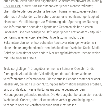
auf diesen Seiten nach den allgemeinen Gesetzen verantwortlich. Nach
§
8 bis 10 TMG
sind wir als Diensteanbieter jedoch nicht verpflichtet,
Wandern
übermittelte oder gespeicherte fremde Informationen zu überwachen
oder nach Umständen zu forschen, die auf eine rechtswidrige Tätigkeit
hinweisen. Verpflichtungen zur Entfernung oder Sperrung der Nutzung
Familien
von Informationen nach den allgemeinen Gesetzen bleiben hiervon
unberührt. Eine diesbezügliche Haftung ist jedoch erst ab dem Zeitpunkt
Urlaub mit Hund
der Kenntnis einer konkreten Rechtsverletzung möglich. Bei
Bekanntwerden von entsprechenden Rechtsverletzungen werden wir
diese Inhalte umgehend entfernen. Inhalte dieser Website, Social Media-
Golf
Beiträge, Newsletter oder andere Marketingaktivitäten wurden teilweise
mit Hilfe einer KI erstellt.
Genuss
Trotz sorgfältiger Prüfung übernehmen wir keinerlei Gewähr für die
Richtigkeit, Aktualität oder Vollständigkeit der auf dieser Website
veröffentlichten Informationen. Für eventuelle Schäden materieller oder
Küche
ideeller Art, die sich aus der Nutzung des Informationsangebots ergeben,
sind grundsätzlich keine Haftungsansprüche gegenüber den
Restaurant
Herausgebern geltend zu machen. Die Herausgeber behalten sich vor, die
Website als Ganzes, oder teilweise ohne vorherige Ankündigung zu
verändern oder die Veröffentlichung ganz einzustellen.