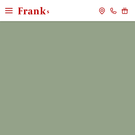
CLOSE
Franks
Gastgeber
Das Haus
Franks Freunde
Franks Stories
Zimmer