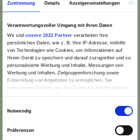
Zustimmung
Details
Anzeigeneinstellungen
Über
Verantwortungsvoller Umgang mit Ihren Daten
Wir und
unsere 1022 Partner
verarbeiten Ihre
persönlichen Daten, wie z. B. Ihre IP-Adresse, mithilfe
Zeit bei Freunden
von Technologien wie Cookies, um Informationen auf
Ihrem Gerät zu speichern und darauf zuzugreifen und so
personalisierte Werbung und Inhalte, Messungen von
Werbung und Inhalten, Zielgruppenforschung sowie
HERBSTZEIT
Entwicklung von Angeboten zu ermöglichen. Sie
Eine Woche Allgäu - so wie sie sein soll.
entscheiden darüber, wer Ihre Daten für welche Zwecke
7 Nächte bleiben – nur 6 bezahlen.
nutzt. Sie können Ihre Einwilligung jederzeit über die
Wenn die Woche rast, hier hält sie an.
Cookie-Erklärung oder durch Klicken auf das Privacy
Einwilligungsauswahl
Trigger Symbol ändern oder widerrufen
Notwendig
Unsere HerbstZEIT ist buchbar vom
15. September bis 30. November 2026.
Wenn Sie es erlauben, würden wir auch gerne:
Präferenzen
Informationen über Ihre geografische Lage
ANGEBOT ANSEHEN