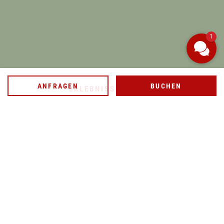
ANFRAGEN
BUCHEN
1
WELLNESSANWENDUNG BUCHEN
ANFRAGEN
BUCHEN
ERLEBNISSE | GOLF
GOLF
HOCH DREI
Rund um das Franks können Sie ein wahres
Golfparadies entdecken: Die Plätze Oberstdorf,
Oberallgäu und Sonnenalp sind in nur zehn Minuten
erreichbar. Was das Golfen hier bei uns so
besonders macht? Die wunderschöne Bergkulisse,
die Sie bei jedem Abschlag und jeder Runde über die
Fairways im Blick haben.