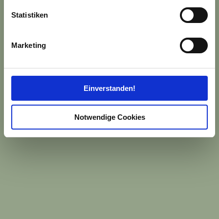
erfassen, welche bis auf einige Meter genau sein
können
Statistiken
Ihr Gerät durch aktives Scannen nach
bestimmten Merkmalen (Fingerprinting) identifizieren
Marketing
Erfahren Sie mehr darüber, wie Ihre persönlichen Daten
verarbeitet werden, und legen Sie Ihre Präferenzen im
Abschnitt Einzelheiten
fest.
Einverstanden!
Wir verwenden Cookies, um Inhalte und Anzeigen zu
personalisieren, Funktionen für soziale Medien anbieten
Notwendige Cookies
zu können und die Zugriffe auf unsere Website zu
analysieren. Außerdem geben wir Informationen zu Ihrer
Verwendung unserer Website an unsere Partner für
soziale Medien, Werbung und Analysen weiter. Unsere
Partner führen diese Informationen möglicherweise mit
weiteren Daten zusammen, die Sie ihnen bereitgestellt
haben oder die sie im Rahmen Ihrer Nutzung der Dienste
gesammelt haben.