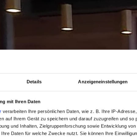
nuss
Service
Wochenprogramm
urant
Pressebereich
Kontakt & Anfahrt
Co-Bar
Zeit bei Freunden
Feiern & Tagen
lier
Gutschein
ls
Details
Anzeigeneinstellungen
Newsletter
 Table
HERBSTZEIT
Karriere
nparty
g mit Ihren Daten
r
verarbeiten Ihre persönlichen Daten, wie z. B. Ihre IP-Adresse,
Broschüren
Eine Woche Allgäu - so wie sie sein soll.
en auf Ihrem Gerät zu speichern und darauf zuzugreifen und so 
7 Nächte bleiben – nur 6 bezahlen.
ung und Inhalten, Zielgruppenforschung sowie Entwicklung von
Wenn die Woche rast, hier hält sie an.
 Ihre Daten für welche Zwecke nutzt. Sie können Ihre Einwilligun