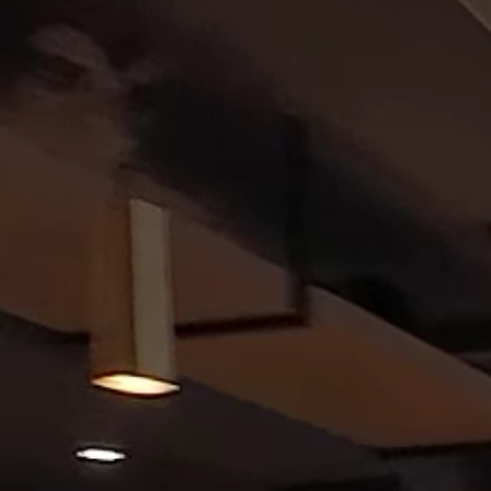
Franks
Zi
Gastgeber
Zimme
Das Haus
Inklus
Franks Freunde
Angeb
Franks Stories
Erleb
Retrea