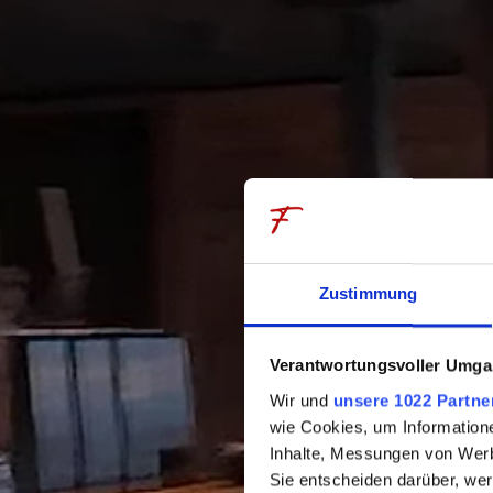
Erlebnisse
Ge
Bergfrühling
Küche
Bergsommer
Resta
Bergherbst
Ro
Bergwinter
Somme
Wandern
Specia
Zustimmung
Familien
Chefs
Urlaub mit Hund
Küche
Verantwortungsvoller Umgan
Wir und
unsere 1022 Partne
Golf
wie Cookies, um Information
Inhalte, Messungen von Werb
Sie entscheiden darüber, wer