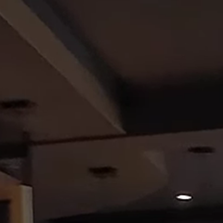
mmer
Wellness
r & Suiten
Anwendungen
ivleistungen
DaySpa
ote
Exklusive Spa-Mome
nisboxen
Longevity
ts
Aktiv sein