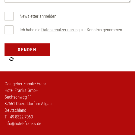
Newsletter anmelden
Ich habe die
Datenschutzerklärung
zur Kenntnis genommen.
Gastgeber Familie Frank
Hotel Franks GmbH
Sachsenweg 11
87561 Oberstdorf im Allgäu
Deutschland
T
+49 8322 7060
info@hotel-franks.de