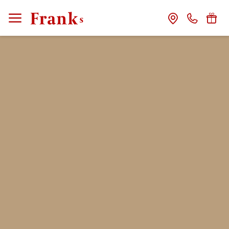
CLOSE
Franks
Gastgeber
Das Haus
Franks Freunde
Franks Stories
Zimmer