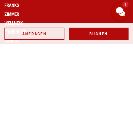
ANFRAGEN
BUCHEN
1
FRANKS
ZIMMER
WELLNESSANWENDUNG BUCHEN
WELLNESS
ERLEBNISSE
ANFRAGEN
BUCHEN
GENUSS
SERVICE
Newsletter
Presse
Karriere
Blog
AGB
Broschüren
GELDERNHAUS
Unser Tochterhotel in direkter Nachbarschaft