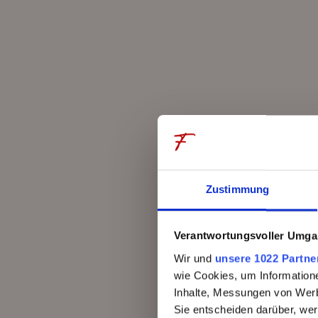
Erlebnisse
Ge
Bergfrühling
Küche
Bergsommer
Re
Bergherbst
RoCo-
Bergwinter
Somme
Wandern
Specia
Zustimmung
Familien
Chefs
Urlaub mit Hund
Küche
Verantwortungsvoller Umgan
Wir und
unsere 1022 Partne
Golf
wie Cookies, um Information
Inhalte, Messungen von Werb
Sie entscheiden darüber, wer