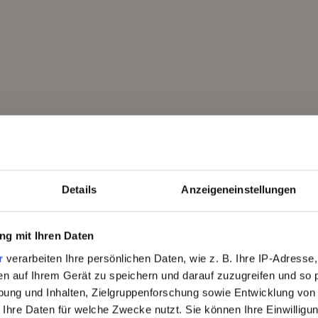
nuss
Service
Wochenprogramm
Pressebereich
staurant
Kontakt & Anfahrt
Bar
Zeit bei Freunden
Feiern & Tagen
lier
Gutschein
ls
Details
Anzeigeneinstellungen
Newsletter
 Table
HERBSTZEIT
Karriere
nparty
g mit Ihren Daten
r
verarbeiten Ihre persönlichen Daten, wie z. B. Ihre IP-Adresse,
Broschüren
Eine Woche Allgäu - so wie sie sein soll.
en auf Ihrem Gerät zu speichern und darauf zuzugreifen und so 
7 Nächte bleiben – nur 6 bezahlen.
ung und Inhalten, Zielgruppenforschung sowie Entwicklung von
Wenn die Woche rast, hier hält sie an.
 Ihre Daten für welche Zwecke nutzt. Sie können Ihre Einwilligun