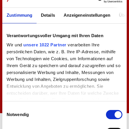
Zustimmung
Details
Anzeigeneinstellungen
Über
Verantwortungsvoller Umgang mit Ihren Daten
Wir und
unsere 1022 Partner
verarbeiten Ihre
persönlichen Daten, wie z. B. Ihre IP-Adresse, mithilfe
Zeit bei Freunden
von Technologien wie Cookies, um Informationen auf
Ihrem Gerät zu speichern und darauf zuzugreifen und so
personalisierte Werbung und Inhalte, Messungen von
Werbung und Inhalten, Zielgruppenforschung sowie
HERBSTZEIT
Entwicklung von Angeboten zu ermöglichen. Sie
Eine Woche Allgäu - so wie sie sein soll.
entscheiden darüber, wer Ihre Daten für welche Zwecke
7 Nächte bleiben – nur 6 bezahlen.
nutzt. Sie können Ihre Einwilligung jederzeit über die
Wenn die Woche rast, hier hält sie an.
Cookie-Erklärung oder durch Klicken auf das Privacy
Einwilligungsauswahl
Trigger Symbol ändern oder widerrufen
Notwendig
Unsere HerbstZEIT ist buchbar vom
15. September bis 30. November 2026.
Wenn Sie es erlauben, würden wir auch gerne: