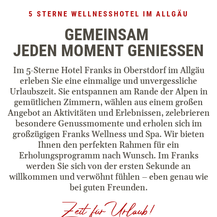
Zimmer & Suiten
5 STERNE WELLNESSHOTEL IM ALLGÄU
Inklusivleistungen
GEMEINSAM
JEDEN MOMENT GENIESSEN
Angebote
Im 5-Sterne Hotel Franks in Oberstdorf im Allgäu
erleben Sie eine einmalige und unvergessliche
Erlebnisboxen
Urlaubszeit. Sie entspannen am Rande der Alpen in
gemütlichen Zimmern, wählen aus einem großen
Retreats
Angebot an Aktivitäten und Erlebnissen, zelebrieren
besondere Genussmomente und erholen sich im
großzügigen Franks Wellness und Spa. Wir bieten
Wellness
Ihnen den perfekten Rahmen für ein
Erholungsprogramm nach Wunsch. Im Franks
werden Sie sich von der ersten Sekunde an
Anwendungen
willkommen und verwöhnt fühlen – eben genau wie
bei guten Freunden.
Zeit für Urlaub!
DaySpa