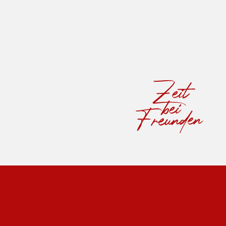
Wandern
Familien
Urlaub mit Hund
Golf
Genuss
Küche
Restaurant