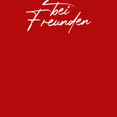
Im Franks und bei den Franks dreht sich alles um
die Menschen. Gäste, Kollegen, Lieferanten und
Partner, sie alle sind Teil der großen Franks-Familie
und betrachten das Hotel im Allgäu als zweite
Heimat. Als Gast sind Sie für kurze Zeit Teil dieser
wunderbaren Gemeinschaft – es wird sich für Sie
einfach großartig und nach einem echten Zuhause
anfühlen.