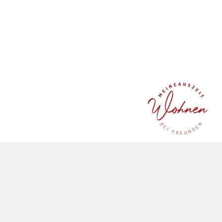
gesammelt haben.
WOHLFÜHLZEIT IM ALLGÄU