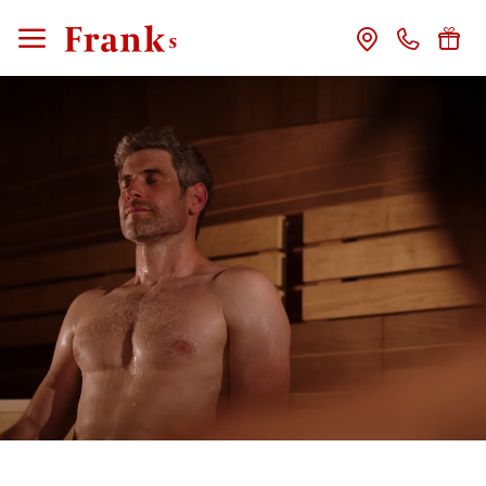
CLOSE
Franks
Gastgeber
Das Haus
Franks Freunde
Franks Stories
Zimmer