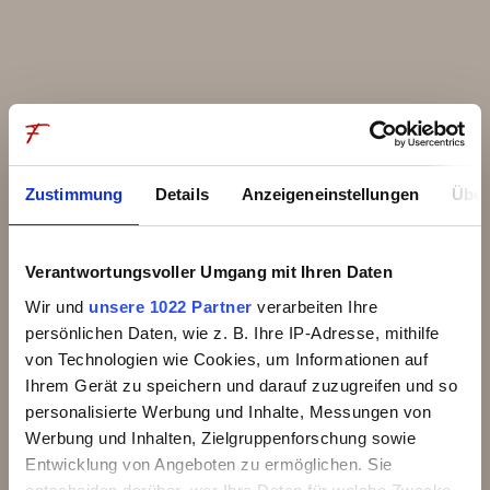
Zustimmung
Details
Anzeigeneinstellungen
Über
Verantwortungsvoller Umgang mit Ihren Daten
Wir und
unsere 1022 Partner
verarbeiten Ihre
persönlichen Daten, wie z. B. Ihre IP-Adresse, mithilfe
Zeit bei Freunden
von Technologien wie Cookies, um Informationen auf
Ihrem Gerät zu speichern und darauf zuzugreifen und so
personalisierte Werbung und Inhalte, Messungen von
Werbung und Inhalten, Zielgruppenforschung sowie
HERBSTZEIT
Entwicklung von Angeboten zu ermöglichen. Sie
Eine Woche Allgäu - so wie sie sein soll.