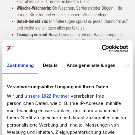
erstrahlen dank dir immer in bestem Glanz.
Exklusive Spa-Momente
Wäsche-Wächterin:
Ob Waschen, Sortieren oder Bügeln – du
bringst Struktur und Frische in unsere Wäschepflege.
Detail-Detektivin:
Mit Adleraugen spürst du jedes Staubkorn auf
Longevity
und stellst sicher, dass alles perfekt ist.
Teamplayerin mit Herz:
Gemeinsam mit der Bande bringst du
Aktiv sein
Höchstleistungen – bei uns hält jeder für den anderen den Rücken
frei.
Erlebnisse
Was du einbringst:
Zustimmung
Details
Anzeigeneinstellungen
Über
Coolness im Chaos:
Egal, wie viel zu tun ist – du bleibst ruhig,
behältst den Überblick und bist ein echter Fels in der Brandung.
Bergfrühling
Gäste-Glücklich-Macherin:
Es macht dir Freude, anderen ein
Verantwortungsvoller Umgang mit Ihren Daten
Lächeln ins Gesicht zu zaubern.
Tatendrang:
Du hast Hummeln im Hintern und willst anpacken, um
Bergsommer
Wir und
unsere 1022 Partner
verarbeiten Ihre
wirklich etwas zu bewegen.
persönlichen Daten, wie z. B. Ihre IP-Adresse, mithilfe
Zeit bei Freunden
Stilbewusstsein:
Du weißt, dass ein gepflegtes Erscheinungsbild
von Technologien wie Cookies, um Informationen auf
Bergherbst
genauso wichtig ist wie perfekt sitzende Arbeitskleidung.
Ihrem Gerät zu speichern und darauf zuzugreifen und so
Grundkenntnisse Deutsch:
Du kannst dich mit Gästen und
personalisierte Werbung und Inhalte, Messungen von
Kollegen verständigen – das ist uns wichtig.
Bergwinter
Werbung und Inhalten, Zielgruppenforschung sowie
HERBSTZEIT