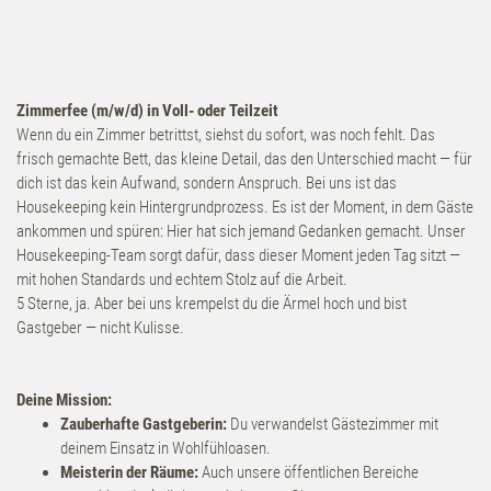
Zimmer & Suiten
Inklusivleistungen
Zimmerfee (m/w/d) in Voll- oder Teilzeit
Angebote
Wenn du ein Zimmer betrittst, siehst du sofort, was noch fehlt. Das
frisch gemachte Bett, das kleine Detail, das den Unterschied macht — für
dich ist das kein Aufwand, sondern Anspruch. Bei uns ist das
Erlebnisboxen
Housekeeping kein Hintergrundprozess. Es ist der Moment, in dem Gäste
ankommen und spüren: Hier hat sich jemand Gedanken gemacht. Unser
Retreats
Housekeeping-Team sorgt dafür, dass dieser Moment jeden Tag sitzt —
mit hohen Standards und echtem Stolz auf die Arbeit.
5 Sterne, ja. Aber bei uns krempelst du die Ärmel hoch und bist
Wellness
Gastgeber — nicht Kulisse.
Anwendungen
Deine Mission:
Zauberhafte Gastgeberin:
Du verwandelst Gästezimmer mit
deinem Einsatz in Wohlfühloasen.
DaySpa
Meisterin der Räume:
Auch unsere öffentlichen Bereiche