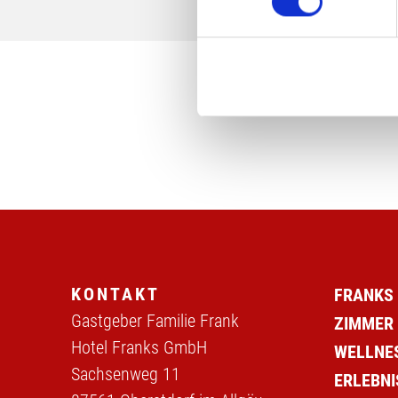
Einzelheiten
fest.
Wir verwenden Cookies, um I
und die Zugriffe auf unsere 
Website an unsere Partner fü
möglicherweise mit weiteren
der Dienste gesammelt habe
KONTAKT
FRANKS
Gastgeber Familie Frank
ZIMMER
Hotel Franks GmbH
WELLNE
Sachsenweg 11
ERLEBNI