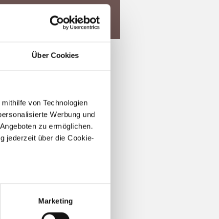
Über Cookies
haltig unterstützen.
luronsäure kann die Haut
 mithilfe von Technologien
personalisierte Werbung und
 Angeboten zu ermöglichen.
g jederzeit über die Cookie-
au sein können
zieren
Marketing
hre Präferenzen im
Abschnitt