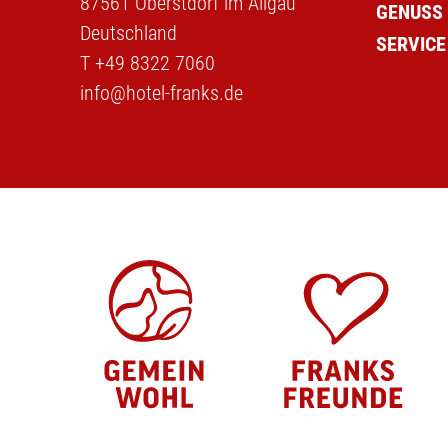
87561 Oberstdorf im Allgäu
GENUSS
Deutschland
SERVICE
T
+49 8322 7060
info@hotel-franks.de