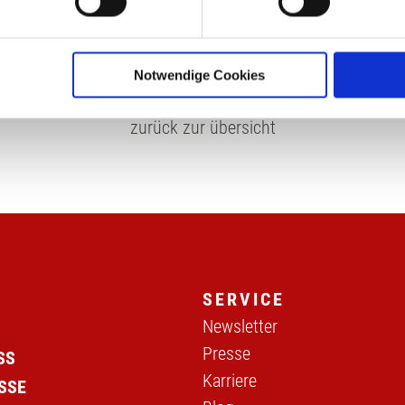
nhalte und Anzeigen zu personalisieren, Funktionen für soziale
Website zu analysieren. Außerdem geben wir Informationen zu I
Notwendige Cookies
r soziale Medien, Werbung und Analysen weiter. Unsere Partner
 Daten zusammen, die Sie ihnen bereitgestellt haben oder die s
zurück zur übersicht
n.
SERVICE
Newsletter
Presse
SS
Karriere
SSE