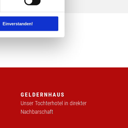
 Medien anbieten zu können
hrer Verwendung unserer
Einverstanden!
 führen diese Informationen
ie im Rahmen Ihrer Nutzung
GELDERNHAUS
Unser Tochterhotel in direkter
Nachbarschaft