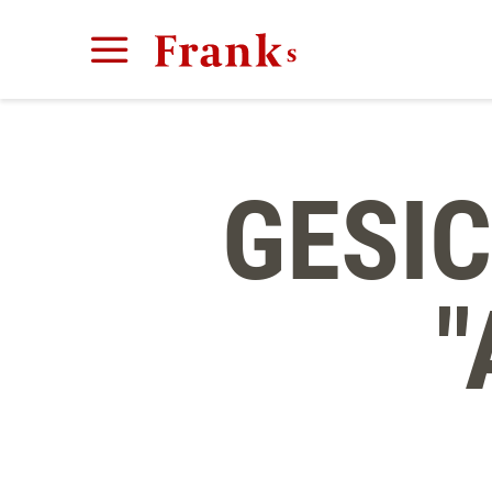
GESI
"