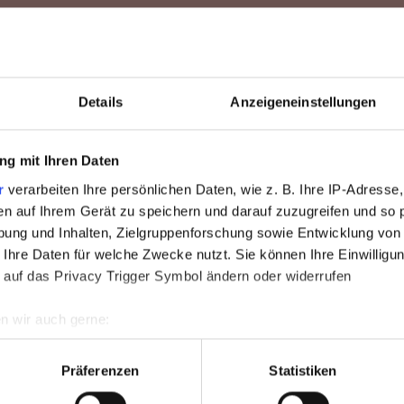
Zeit bei Freunden
nuss
Service
Details
Anzeigeneinstellungen
Wochenprogramm
HERBSTZEIT
urant
Pressebereich
zess lässt sich bei reifer und anspruchsvoller Haut nach
g mit Ihren Daten
Ölen, innovativen Pflanzenwirkstoffen, Vitaminen und Hya
Bar
Kontakt & Anfahrt
r
verarbeiten Ihre persönlichen Daten, wie z. B. Ihre IP-Adresse,
Eine Woche Allgäu - so wie sie sein soll.
er Hautalterung effektiv entgegengewirkt werden.
en auf Ihrem Gerät zu speichern und darauf zuzugreifen und so 
lier
Feiern & Tagen
7 Nächte bleiben – nur 6 bezahlen.
ung und Inhalten, Zielgruppenforschung sowie Entwicklung von
Wenn die Woche rast, hier hält sie an.
 Ihre Daten für welche Zwecke nutzt. Sie können Ihre Einwilligun
ls
Gutschein
rson 149,00 €
 auf das Privacy Trigger Symbol ändern oder widerrufen
 Table
Newsletter
Unsere HerbstZEIT ist buchbar vom
n wir auch gerne:
15. September bis 30. November 2026.
nparty
Karriere
re geografische Lage erfassen, welche bis auf einige Meter gen
es Scannen nach bestimmten Merkmalen (Fingerprinting) identifi
Präferenzen
Statistiken
Broschüren
ie Ihre persönlichen Daten verarbeitet werden, und legen Sie I
ANGEBOT ANSEHEN