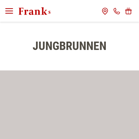
CLOSE
Franks
JUNGBRUNNEN
Gastgeber
Das Haus
Franks Freunde
Franks Stories
Zimmer