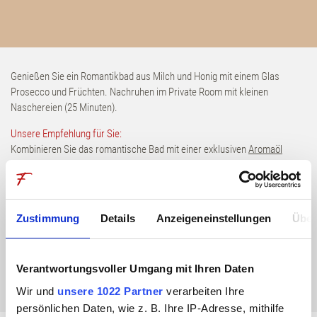
Zimmer & Suiten
Inklusivleistungen
Genießen Sie ein Romantikbad aus Milch und Honig mit einem Glas
Angebote
Prosecco und Früchten. Nachruhen im Private Room mit kleinen
Naschereien (25 Minuten).
Erlebnisboxen
Unsere Empfehlung für Sie:
Kombinieren Sie das romantische Bad mit einer exklusiven
Aromaöl
Retreats
Massage
mit hochwertigen Aromaölen von der Karibik. Tauchen Sie ein in
dieses besondere Erlebnis der Sinne. Im 60 Minutenpaket für 259,00 €
pro Paar.
Wellness
Zustimmung
Details
Anzeigeneinstellungen
Über
45 Minuten pro Paar 79,00 €
Anwendungen
Verantwortungsvoller Umgang mit Ihren Daten
BUCHEN
Wir und
unsere 1022 Partner
verarbeiten Ihre
DaySpa
persönlichen Daten, wie z. B. Ihre IP-Adresse, mithilfe