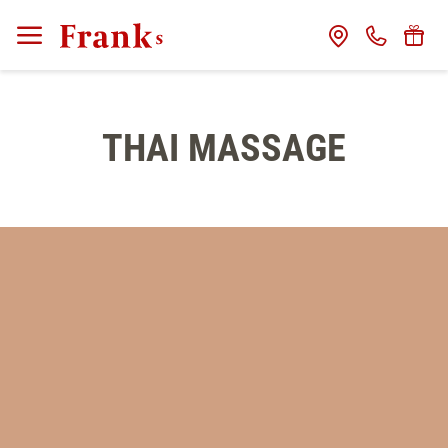
CLOSE
Franks
THAI MASSAGE
Gastgeber
Das Haus
Franks Freunde
Franks Stories
Zimmer