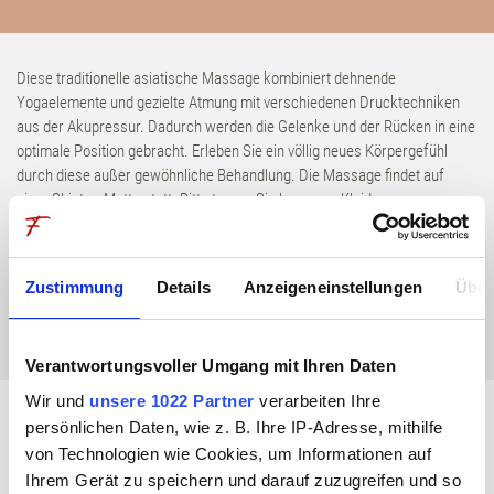
Zimmer & Suiten
Inklusivleistungen
Diese traditionelle asiatische Massage kombiniert dehnende
Yogaelemente und gezielte Atmung mit verschiedenen Drucktechniken
aus der Akupressur. Dadurch werden die Gelenke und der Rücken in eine
Angebote
optimale Position gebracht. Erleben Sie ein völlig neues Körpergefühl
durch diese außer gewöhnliche Behandlung. Die Massage findet auf
Erlebnisboxen
einer Shiatsu-Matte statt. Bitte tragen Sie bequeme Kleidung.
Retreats
60 Minuten Wohlfühlzeit pro Person 119,00 €
Zustimmung
Details
Anzeigeneinstellungen
Über
Wellness
BUCHEN
Verantwortungsvoller Umgang mit Ihren Daten
Anwendungen
Wir und
unsere 1022 Partner
verarbeiten Ihre
persönlichen Daten, wie z. B. Ihre IP-Adresse, mithilfe
Zeit bei Freunden
von Technologien wie Cookies, um Informationen auf
DaySpa
zurück zur übersicht
Ihrem Gerät zu speichern und darauf zuzugreifen und so