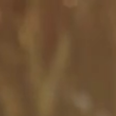
Franks
Zi
Gastgeber
Zimme
Das Haus
Inklus
Franks Freunde
Angeb
Franks Stories
Erleb
Retrea