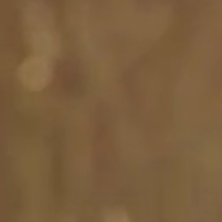
mmer
Wellness
r & Suiten
Anwendungen
ivleistungen
DaySpa
ote
Exklusive Spa-Mome
nisboxen
Longevity
ts
Aktiv sein