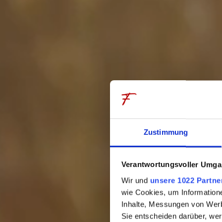
Erlebnisse
Ge
Bergfrühling
Küche
Bergsommer
Resta
Bergherbst
RoCo-
Bergwinter
Somme
Wandern
Specia
Zustimmung
Familien
Chefs
Urlaub mit Hund
Küche
Verantwortungsvoller Umgan
Wir und
unsere 1022 Partne
Golf
wie Cookies, um Information
Inhalte, Messungen von Werb
Sie entscheiden darüber, wer