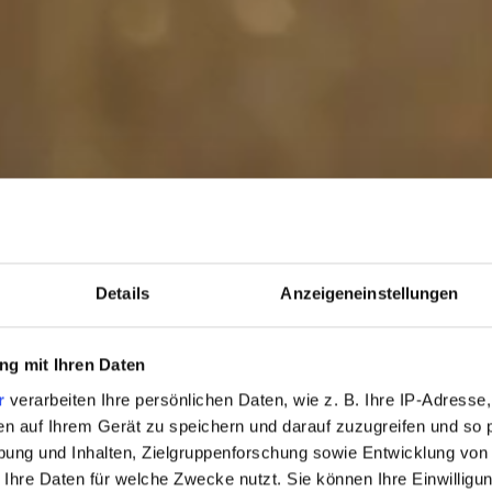
nuss
Service
Wochenprogramm
urant
Pressebereich
Bar
Kontakt & Anfahrt
Zeit bei Freunden
lier
Feiern & Tagen
ls
Gutschein
Details
Anzeigeneinstellungen
 Table
Newsletter
HERBSTZEIT
nparty
Karriere
g mit Ihren Daten
r
verarbeiten Ihre persönlichen Daten, wie z. B. Ihre IP-Adresse,
Broschüren
Eine Woche Allgäu - so wie sie sein soll.
en auf Ihrem Gerät zu speichern und darauf zuzugreifen und so 
7 Nächte bleiben – nur 6 bezahlen.
ung und Inhalten, Zielgruppenforschung sowie Entwicklung von
Wenn die Woche rast, hier hält sie an.
 Ihre Daten für welche Zwecke nutzt. Sie können Ihre Einwilligun