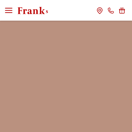
CLOSE
Franks
Gastgeber
Das Haus
Franks Freunde
Franks Stories
Zimmer