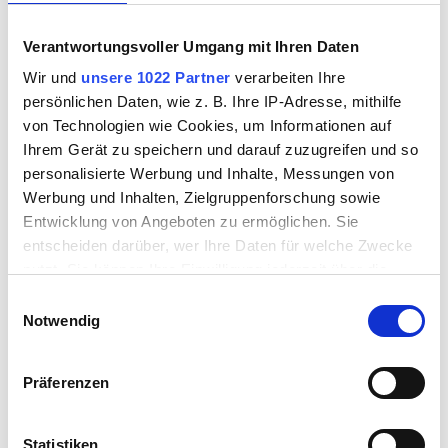
den Alltag vergessen lassen.
Verantwortungsvoller Umgang mit Ihren Daten
Einen ersten Überblick über unsere Anwendungen finden Sie hier.
Wir und
unsere 1022 Partner
verarbeiten Ihre
persönlichen Daten, wie z. B. Ihre IP-Adresse, mithilfe
Zeit bei Freunden
von Technologien wie Cookies, um Informationen auf
Ihrem Gerät zu speichern und darauf zuzugreifen und so
personalisierte Werbung und Inhalte, Messungen von
Werbung und Inhalten, Zielgruppenforschung sowie
HERBSTZEIT
Entwicklung von Angeboten zu ermöglichen. Sie
Eine Woche Allgäu - so wie sie sein soll.
entscheiden darüber, wer Ihre Daten für welche Zwecke
7 Nächte bleiben – nur 6 bezahlen.
nutzt. Sie können Ihre Einwilligung jederzeit über die
Wenn die Woche rast, hier hält sie an.
Cookie-Erklärung oder durch Klicken auf das Privacy
Einwilligungsauswahl
Trigger Symbol ändern oder widerrufen
Notwendig
Unsere HerbstZEIT ist buchbar vom
15. September bis 30. November 2026.
Wenn Sie es erlauben, würden wir auch gerne:
Präferenzen
Informationen über Ihre geografische Lage
ANGEBOT ANSEHEN
erfassen, welche bis auf einige Meter genau sein
können
Statistiken