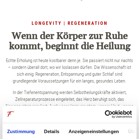
Kontakt & Anfahrt
Feiern & Tagen
LONGEVITY | REGENERATION
Wenn der Körper zur Ruhe
Gutschein
kommt, beginnt die Heilung
Newsletter
Echte Erholung ist heute kostbarer denn je. Sie passiert nicht nur nachts
– sondern überall dort, wo wir loslassen dürfen. Die Wissenschaft ist
Karriere
sich einig: Regeneration, Entspannung und guter Schlaf sind
grundlegende Voraussetzungen für ein langes, gesundes Leben.
Broschüren
In der Tiefenentspannung werden Selbstheilungskräfte aktiviert,
Zellreparaturprozesse eingeleitet, das Herz beruhigt sich, das
Nervensystem reguliert. Auch unser Immunsystem, unsere Haut, unsere
Stimmung – sie alle profitieren davon, wenn wir uns bewusst Auszeiten
gönnen.
Im Hotel Franks bieten wir dafür nicht nur die ideale Umgebung,
Zustimmung
Details
Anzeigeneinstellungen
Über
sondern auch wohltuende Rituale, Anwendungen und stille Orte, die