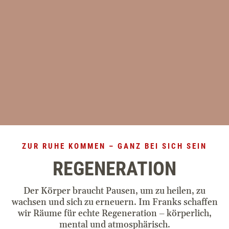
RoCo-Bar
Sommelier
Specials
Chefs Table
Küchenparty
ZUR RUHE KOMMEN – GANZ BEI SICH SEIN
Service
REGENERATION
Wochenprogramm
Der Körper braucht Pausen, um zu heilen, zu
wachsen und sich zu erneuern. Im Franks schaffen
Pressebereich
wir Räume für echte Regeneration – körperlich,
mental und atmosphärisch.