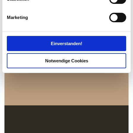
Ihr Gerät durch aktives Scannen nach
bestimmten Merkmalen (Fingerprinting) identifizieren
Marketing
Erfahren Sie mehr darüber, wie Ihre persönlichen Daten
verarbeitet werden, und legen Sie Ihre Präferenzen im
Abschnitt Einzelheiten
fest.
Einverstanden!
Wir verwenden Cookies, um Inhalte und Anzeigen zu
personalisieren, Funktionen für soziale Medien anbieten
Notwendige Cookies
zu können und die Zugriffe auf unsere Website zu
analysieren. Außerdem geben wir Informationen zu Ihrer
Verwendung unserer Website an unsere Partner für
soziale Medien, Werbung und Analysen weiter. Unsere
Partner führen diese Informationen möglicherweise mit
weiteren Daten zusammen, die Sie ihnen bereitgestellt
haben oder die sie im Rahmen Ihrer Nutzung der Dienste
gesammelt haben.