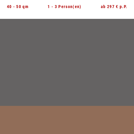
Zimmer & Suiten
40 - 50 qm
1 - 3 Person(en)
ab 297 € p.P.
Inklusivleistungen
Angebote
Erlebnisboxen
Retreats
Wellness
Anwendungen
DaySpa