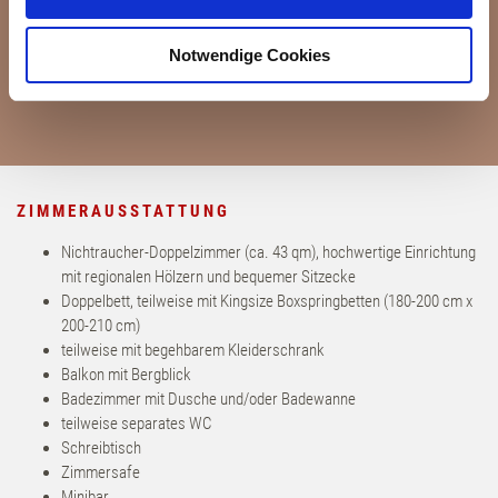
Wir verwenden Cookies, um Inhalte und Anzeigen zu
personalisieren, Funktionen für soziale Medien anbieten
Notwendige Cookies
zu können und die Zugriffe auf unsere Website zu
analysieren. Außerdem geben wir Informationen zu Ihrer
Verwendung unserer Website an unsere Partner für
soziale Medien, Werbung und Analysen weiter. Unsere
Partner führen diese Informationen möglicherweise mit
weiteren Daten zusammen, die Sie ihnen bereitgestellt
ZIMMERAUSSTATTUNG
haben oder die sie im Rahmen Ihrer Nutzung der Dienste
gesammelt haben.
Nichtraucher-Doppelzimmer (ca. 43 qm), hochwertige Einrichtung
mit regionalen Hölzern und bequemer Sitzecke
Doppelbett, teilweise mit Kingsize Boxspringbetten (180-200 cm x
200-210 cm)
teilweise mit begehbarem Kleiderschrank
Balkon mit Bergblick
Badezimmer mit Dusche und/oder Badewanne
teilweise separates WC
Schreibtisch
Zimmersafe
Minibar