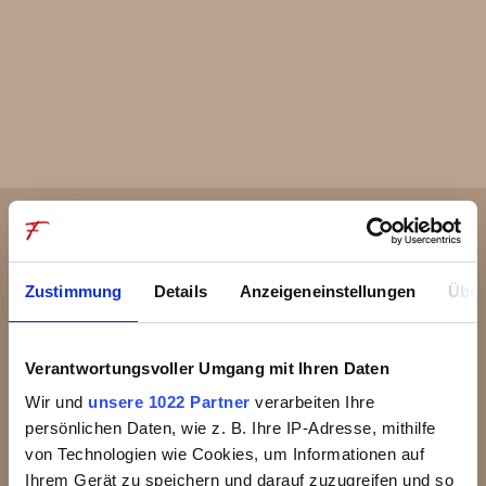
RoCo-Bar
Sommelier
Specials
Chefs Table
Küchenparty
Zustimmung
Details
Anzeigeneinstellungen
Über
Service
Verantwortungsvoller Umgang mit Ihren Daten
Wochenprogramm
Wir und
unsere 1022 Partner
verarbeiten Ihre
persönlichen Daten, wie z. B. Ihre IP-Adresse, mithilfe
Zeit bei Freunden
Pressebereich
von Technologien wie Cookies, um Informationen auf
Ihrem Gerät zu speichern und darauf zuzugreifen und so