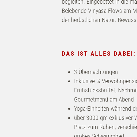
begleiten. Eingebettet in die 
Belebende Vinyasa-Flows am Mo
der herbstlichen Natur. Bewuss
Franks
Zi
DAS IST ALLES DABEI:
Gastgeber
Zimme
Das Haus
Inklus
3 Übernachtungen
Franks Freunde
Inklusive ¾ Verwöhnpensi
A
Frühstücksbuffet, Nachmi
Franks Stories
Erleb
Gourmetmenü am Abend
Yoga-Einheiten während d
Retrea
über 3000 qm exklusiver W
Platz zum Ruhen, verschi
großes Schwimmbad