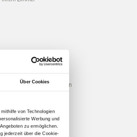
Über Cookies
len Genießen des einzigartigen
, als Moment der Dankbarkeit
 mithilfe von Technologien
personalisierte Werbung und
 Angeboten zu ermöglichen.
g jederzeit über die Cookie-