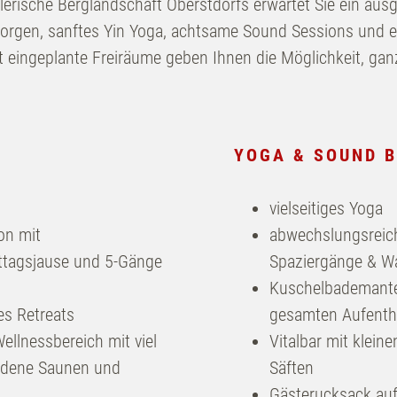
malerische Berglandschaft Oberstdorfs erwartet Sie ein 
rgen, sanftes Yin Yoga, achtsame Sound Sessions und e
t eingeplante Freiräume geben Ihnen die Möglichkeit, ga
mmer
Wellness
YOGA & SOUND B
r & Suiten
Anwendungen
ivleistungen
DaySpa
vielseitiges Yoga
Exklusive Spa-Mome
on mit
abwechslungsreich
ngebote
ttagsjause und 5-Gänge
Spaziergänge & W
Longevity
nisboxen
Kuschelbademante
Aktiv sein
es Retreats
gesamten Aufenth
ts
ellnessbereich mit viel
Vitalbar mit klei
edene Saunen und
Säften
Gästerucksack au