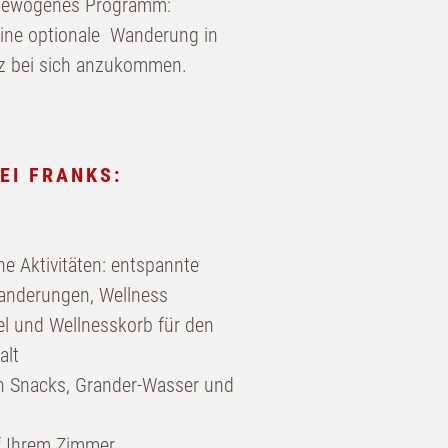
ausgewogenes Programm:
ine optionale Wanderung in
nz bei sich anzukommen.
ANFRAGEN
EI FRANKS:
BUCHEN
nte
e Aktivitäten: entspannte
WELLNESSANWENDUNG
anderungen, Wellness
BUCHEN
l und Wellnesskorb für den
alt
nen Snacks, Grander-Wasser und
f Ihrem Zimmer