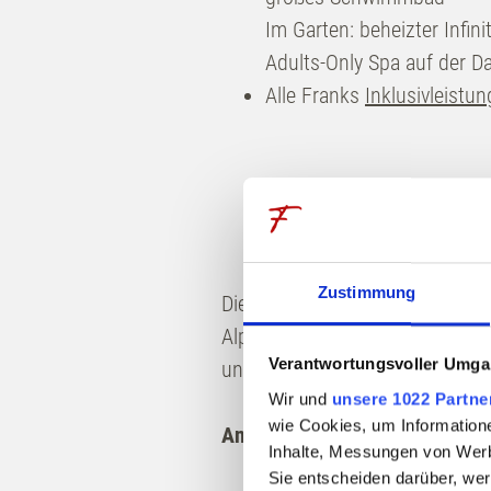
Erlebnisse
Ge
Im Garten: beheizter Infini
Adults-Only Spa auf der D
Bergfrühling
Küche
Alle Franks
Inklusivleistu
Bergsommer
Resta
Bergherbst
RoCo-
Bergwinter
Somme
Wandern
Specia
Zustimmung
Die Zeit zwischen den Einheite
Familien
Chefs
Alpenpanoramas. Gönnen Sie sic
Urlaub mit Hund
Küche
Verantwortungsvoller Umgan
und als Inspiration für Ihren w
Wir und
unsere 1022 Partne
Golf
wie Cookies, um Information
Ankommen. Zur Ruhe finden. 
Inhalte, Messungen von Werb
Sie entscheiden darüber, wer