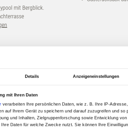
nuss
Service
typool mit Bergblick.
achterrasse
Wochenprogramm
ngen
urant
Pressebereich
Bar
Kontakt & Anfahrt
Zeit bei Freunden
lier
Feiern & Tagen
ls
Gutschein
Details
Anzeigeneinstellungen
n lädt zum Verweilen im Wellnessbereich ein oder zum stil
 Table
Newsletter
HERBSTZEIT
h diese achtsame Auszeit - als Geschenk an sich selbst
nparty
Karriere
g mit Ihren Daten
eiteren Weg.
r
verarbeiten Ihre persönlichen Daten, wie z. B. Ihre IP-Adresse,
Broschüren
Eine Woche Allgäu - so wie sie sein soll.
en auf Ihrem Gerät zu speichern und darauf zuzugreifen und so 
Neue Kraft schöpfen.
7 Nächte bleiben – nur 6 bezahlen.
ung und Inhalten, Zielgruppenforschung sowie Entwicklung von
Wenn die Woche rast, hier hält sie an.
 Ihre Daten für welche Zwecke nutzt. Sie können Ihre Einwilligun